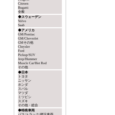
Citroen
Bugatti
全般
◆スウェーデン
Volvo
Saab
◆アメリカ
GM/Pontiac
GM/Chevrolet
GMその他
Chrysler
Ford
Pickup/SUV
Jeep/Hummer
Muscle Car/Hot Rod
その他
◆日本
トヨタ
ニッサン
ホンダ
スバル
マツダ
ミツビシ
スズキ
その他・総合
◆特殊車両
バス/トラック/建設車両