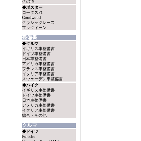
その他
◆ポスター
ロータスF1
Goodwood
クラシックレース
マックィーン
整備書
◆クルマ
イギリス車整備書
ドイツ車整備書
日本車整備書
アメリカ車整備書
フランス車整備書
イタリア車整備書
スウェーデン車整備書
◆バイク
イギリス車整備書
ドイツ車整備書
日本車整備書
アメリカ車整備書
イタリア車整備書
総合・その他
クルマ
◆ドイツ
Porsche