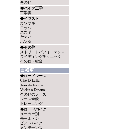
その他
◆バイク工学
工学書
◆イラスト
カワサキ
ロッシ
スズキ
ヤマハ
ホンダ
◆その他
ストリートパフォーマンス
ライディングテクニック
その他・総合
自転車
◆ロードレース
Giro D’Italia
Tour de France
Vuelta a Espana
その他のレース
レース全般
トレーニング
◆ロードバイク
メーカー別
モールトン
ピストバイク
メンテナンス