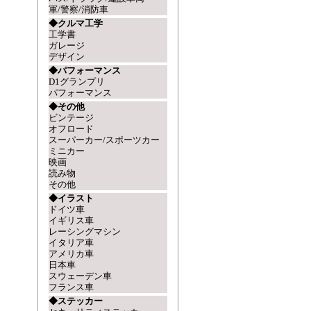
軍/警察/消防車
◆クルマ工学
工学書
ガレージ
デザイン
◆パフォーマンス
D1グランプリ
パフォーマンス
◆その他
ビンテージ
オフロード
スーパーカー/スポーツカー
ミニカー
映画
読み物
その他
◆イラスト
ドイツ車
イギリス車
レーシングマシン
イタリア車
アメリカ車
日本車
スウェーデン車
フランス車
◆ステッカー