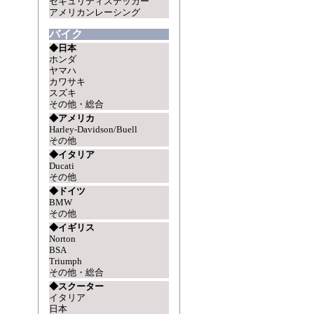
セキュリティステッカー
アメリカンレーシング
バイク
◆日本
ホンダ
ヤマハ
カワサキ
スズキ
その他・総合
◆アメリカ
Harley-Davidson/Buell
その他
◆イタリア
Ducati
その他
◆ドイツ
BMW
その他
◆イギリス
Norton
BSA
Triumph
その他・総合
◆スクーター
イタリア
日本