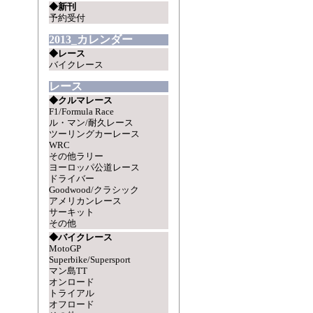
◆新刊
予約受付
2013_カレンダー
◆レース
バイクレース
レース
◆クルマレース
F1/Formula Race
ル・マン/耐久レース
ツーリングカーレース
WRC
その他ラリー
ヨーロッパ公道レース
ドライバー
Goodwood/クラシック
アメリカンレース
サーキット
その他
◆バイクレース
MotoGP
Superbike/Supersport
マン島TT
オンロード
トライアル
オフロード