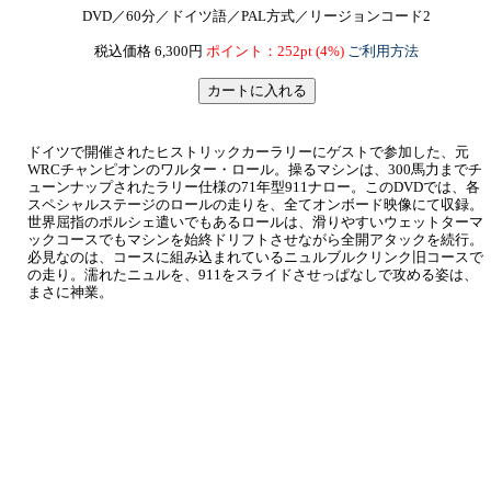
DVD／60分／ドイツ語／PAL方式／リージョンコード2
税込価格 6,300円
ポイント：252pt (4%)
ご利用方法
ドイツで開催されたヒストリックカーラリーにゲストで参加した、元
WRCチャンピオンのワルター・ロール。操るマシンは、300馬力までチ
ューンナップされたラリー仕様の71年型911ナロー。このDVDでは、各
スペシャルステージのロールの走りを、全てオンボード映像にて収録。
世界屈指のポルシェ遣いでもあるロールは、滑りやすいウェットターマ
ックコースでもマシンを始終ドリフトさせながら全開アタックを続行。
必見なのは、コースに組み込まれているニュルブルクリンク旧コースで
の走り。濡れたニュルを、911をスライドさせっぱなしで攻める姿は、
まさに神業。