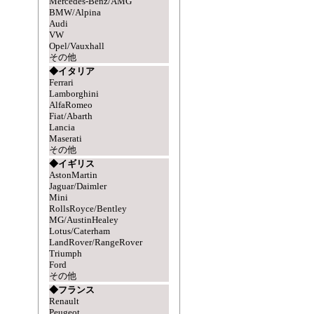
Mercedes-Benz/AMG
BMW/Alpina
Audi
VW
Opel/Vauxhall
その他
◆イタリア
Ferrari
Lamborghini
AlfaRomeo
Fiat/Abarth
Lancia
Maserati
その他
◆イギリス
AstonMartin
Jaguar/Daimler
Mini
RollsRoyce/Bentley
MG/AustinHealey
Lotus/Caterham
LandRover/RangeRover
Triumph
Ford
その他
◆フランス
Renault
Peugeot